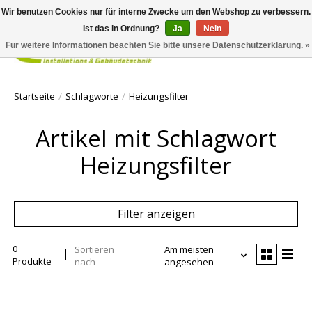
Wir benutzen Cookies nur für interne Zwecke um den Webshop zu verbessern.
Ist das in Ordnung?
Ja
Nein
Für weitere Informationen beachten Sie bitte unsere Datenschutzerklärung. »
Ihr Waren
Startseite
/
Schlagworte
/
Heizungsfilter
Artikel mit Schlagwort
Heizungsfilter
Filter anzeigen
0
Sortieren
Am meisten
Produkte
nach
angesehen