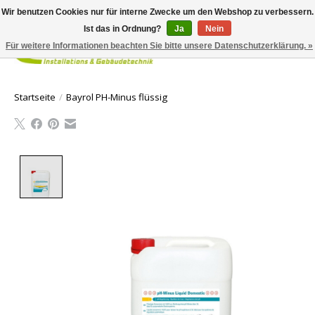
Wir benutzen Cookies nur für interne Zwecke um den Webshop zu verbessern.
Ist das in Ordnung?
Ja
Nein
Für weitere Informationen beachten Sie bitte unsere Datenschutzerklärung. »
Ihr Waren
Startseite
/
Bayrol PH-Minus flüssig
Product image slideshow Items