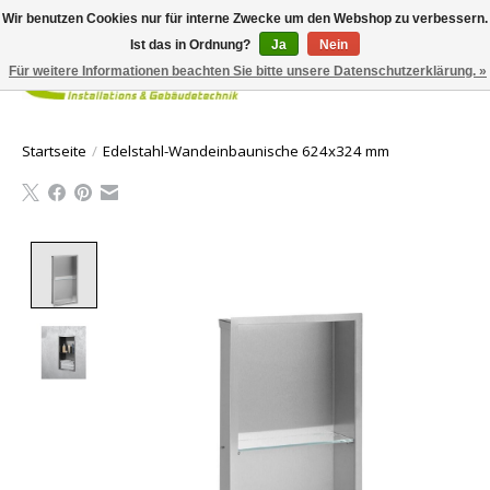
Wir benutzen Cookies nur für interne Zwecke um den Webshop zu verbessern.
Ist das in Ordnung?
Ja
Nein
Für weitere Informationen beachten Sie bitte unsere Datenschutzerklärung. »
Ihr Waren
Startseite
/
Edelstahl-Wandeinbaunische 624x324 mm
Product image slideshow Items