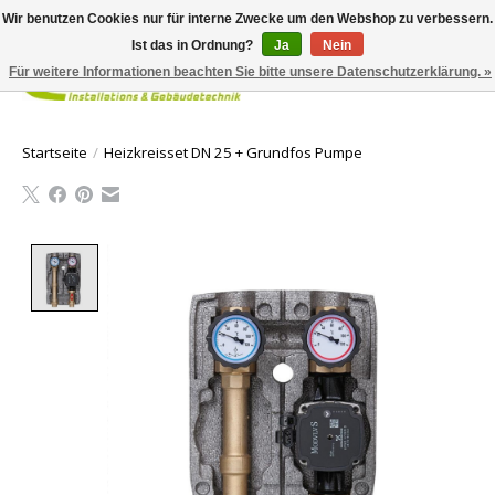
Wir benutzen Cookies nur für interne Zwecke um den Webshop zu verbessern.
Ist das in Ordnung?
Ja
Nein
Für weitere Informationen beachten Sie bitte unsere Datenschutzerklärung. »
Ihr Waren
Startseite
/
Heizkreisset DN 25 + Grundfos Pumpe
Product image slideshow Items