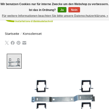
Wir benutzen Cookies nur für interne Zwecke um den Webshop zu verbessern.
Ist das in Ordnung?
Ja
Nein
Für weitere Informationen beachten Sie bitte unsere Datenschutzerklärung. »
Ihr Waren
Startseite
/
Konsolenset
Product image slideshow Items