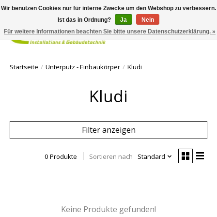
Wir benutzen Cookies nur für interne Zwecke um den Webshop zu verbessern.
Ist das in Ordnung?
Ja
Nein
Für weitere Informationen beachten Sie bitte unsere Datenschutzerklärung. »
Ihr Waren
Startseite
/
Unterputz - Einbaukörper
/
Kludi
Kludi
Filter anzeigen
0 Produkte
Sortieren nach
Standard
Keine Produkte gefunden!