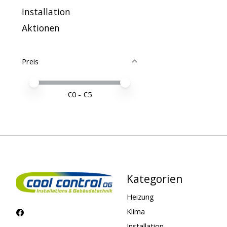
Installation
Aktionen
Preis
Preis – Mindestwert
Price maximum value
€
0
- €
5
Kategorien
Heizung
Klima
Installation