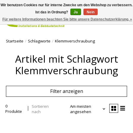
Wir benutzen Cookies nur für interne Zwecke um den Webshop zu verbessern.
Ist das in Ordnung?
Ja
Nein
Für weitere Informationen beachten Sie bitte unsere Datenschutzerklärung. »
Ihr Waren
Startseite
/
Schlagworte
/
Klemmverschraubung
Artikel mit Schlagwort
Klemmverschraubung
Filter anzeigen
0
Sortieren
Am meisten
Produkte
nach
angesehen