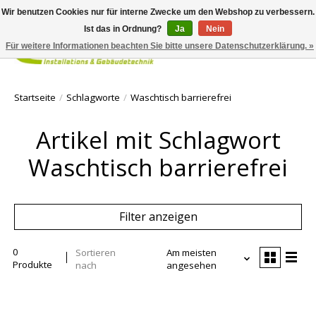
Wir benutzen Cookies nur für interne Zwecke um den Webshop zu verbessern.
Ist das in Ordnung?
Ja
Nein
Für weitere Informationen beachten Sie bitte unsere Datenschutzerklärung. »
Ihr Waren
Startseite
/
Schlagworte
/
Waschtisch barrierefrei
Artikel mit Schlagwort
Waschtisch barrierefrei
Filter anzeigen
0
Sortieren
Am meisten
Produkte
nach
angesehen