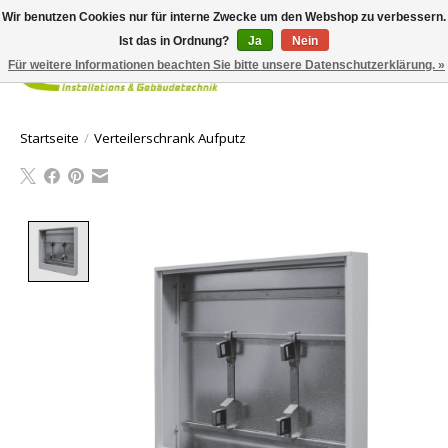
Wir benutzen Cookies nur für interne Zwecke um den Webshop zu verbessern.
Ist das in Ordnung?
Ja
Nein
Für weitere Informationen beachten Sie bitte unsere Datenschutzerklärung. »
Ihr Waren
Startseite
/
Verteilerschrank Aufputz
Product image slideshow Items