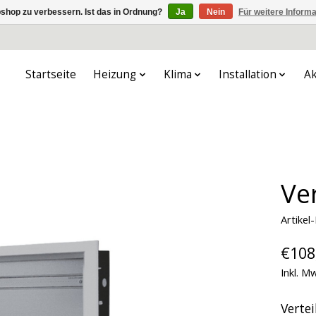
shop zu verbessern. Ist das in Ordnung?
Ja
Nein
Für weitere Inform
Startseite
Heizung
Klima
Installation
Ak
Ve
Artike
€108
Inkl. M
Vertei