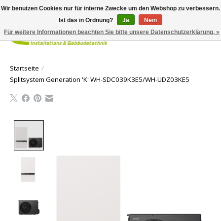
Wir benutzen Cookies nur für interne Zwecke um den Webshop zu verbessern.
Ist das in Ordnung?
Ja
Nein
Für weitere Informationen beachten Sie bitte unsere Datenschutzerklärung. »
Ihr Waren
Startseite
/
Splitsystem Generation 'K' WH-SDC039K3E5/WH-UDZ03KE5
Product image slideshow Items