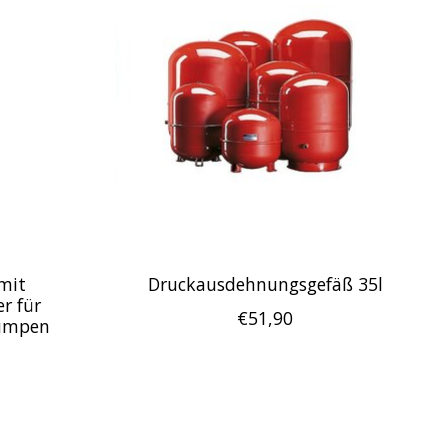
 mit
Druckausdehnungsgefäß 35l
r für
€51,90
umpen