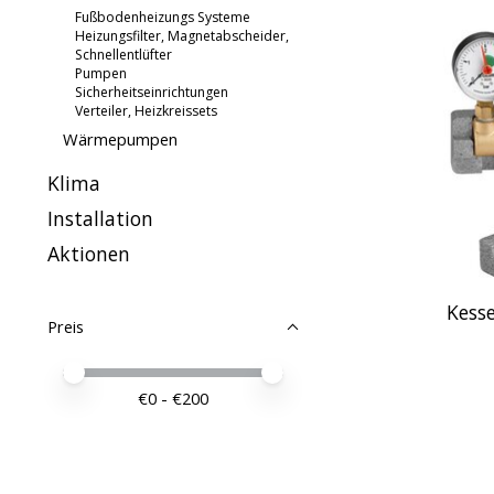
Fußbodenheizungs Systeme
Heizungsfilter, Magnetabscheider,
Schnellentlüfter
Pumpen
Sicherheitseinrichtungen
Verteiler, Heizkreissets
Wärmepumpen
Klima
Installation
Aktionen
Kess
Preis
Preis – Mindestwert
Price maximum value
€
0
- €
200