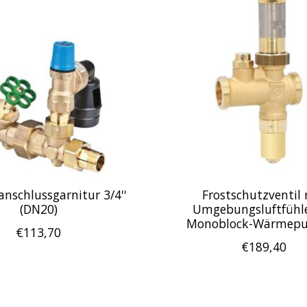
anschlussgarnitur 3/4''
Frostschutzventil
(DN20)
Umgebungsluftfühle
Monoblock-Wärmep
€113,70
€189,40