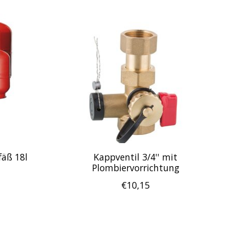
äß 18l
Kappventil 3/4'' mit
Plombiervorrichtung
€10,15