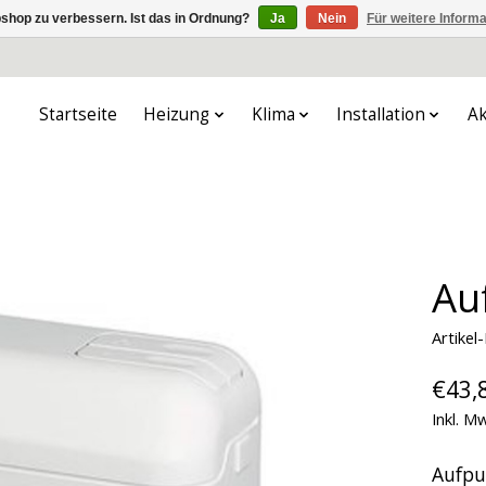
shop zu verbessern. Ist das in Ordnung?
Ja
Nein
Für weitere Inform
Startseite
Heizung
Klima
Installation
Ak
Au
Artike
€43,
Inkl. M
Aufpu