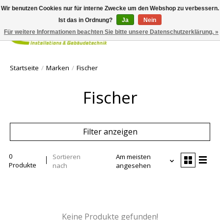
Wir benutzen Cookies nur für interne Zwecke um den Webshop zu verbessern.
Ist das in Ordnung?
Ja
Nein
Für weitere Informationen beachten Sie bitte unsere Datenschutzerklärung. »
Ihr Waren
Startseite
/
Marken
/
Fischer
Fischer
Filter anzeigen
0
Sortieren
Am meisten
Produkte
nach
angesehen
Keine Produkte gefunden!