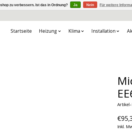
shop zu verbessern. Ist das in Ordnung?
Ja
Nein
Für weitere Inform
Startseite
Heizung
Klima
Installation
Ak
Mi
EE
Artike
€95,
Inkl. M