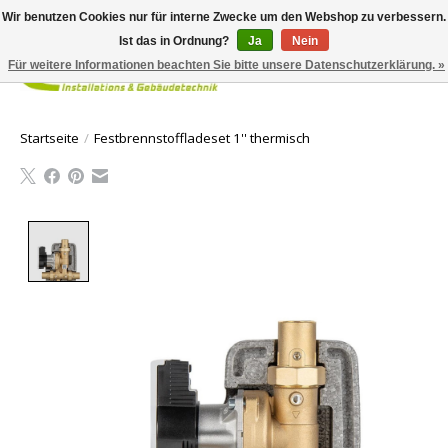
Wir benutzen Cookies nur für interne Zwecke um den Webshop zu verbessern.
Ist das in Ordnung?
Ja
Nein
Für weitere Informationen beachten Sie bitte unsere Datenschutzerklärung. »
Ihr Waren
Startseite
/
Festbrennstoffladeset 1'' thermisch
Product image slideshow Items