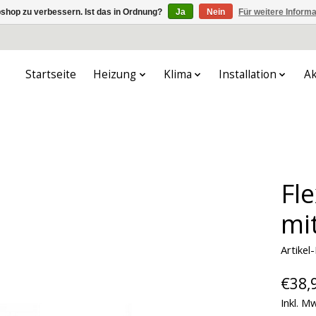
shop zu verbessern. Ist das in Ordnung?
Ja
Nein
Für weitere Inform
Startseite
Heizung
Klima
Installation
Ak
Fl
mi
Artike
€38,
Inkl. M