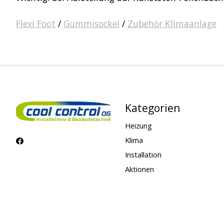
Flexi Foot
/
Gummisockel
/
Zubehör Klimaanlage
Kategorien
Heizung
Klima
Installation
Aktionen