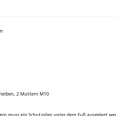
mm
cheiben, 2 Muttern M10
chern muss ein Schutzvlies unter dem Fuß ausgelegt w