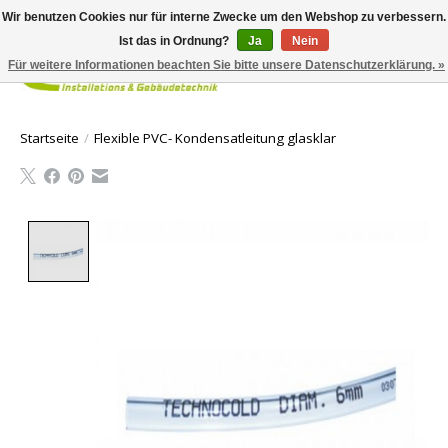
Wir benutzen Cookies nur für interne Zwecke um den Webshop zu verbessern.
Ist das in Ordnung?
Ja
Nein
Für weitere Informationen beachten Sie bitte unsere Datenschutzerklärung. »
Ihr Waren
Startseite
/
Flexible PVC- Kondensatleitung glasklar
Product image slideshow Items