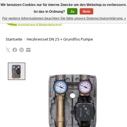
Wir benutzen Cookies nur für interne Zwecke um den Webshop zu verbessern.
Ist das in Ordnung?
Ja
Nein
Für weitere Informationen beachten Sie bitte unsere Datenschutzerklärung. »
Ihr Waren
Startseite
/
Heizkreisset DN 25 + Grundfos Pumpe
Product image slideshow Items