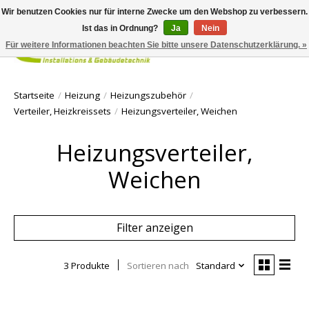
Wir benutzen Cookies nur für interne Zwecke um den Webshop zu verbessern.
Ist das in Ordnung?
Ja
Nein
Für weitere Informationen beachten Sie bitte unsere Datenschutzerklärung. »
Ihr Waren
Startseite
/
Heizung
/
Heizungszubehör
/
Verteiler, Heizkreissets
/
Heizungsverteiler, Weichen
Heizungsverteiler,
Weichen
Filter anzeigen
3 Produkte
Sortieren nach
Standard