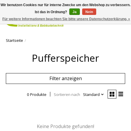
Wir benutzen Cookies nur für interne Zwecke um den Webshop zu verbessern.
Ist das in Ordnung?
Ja
Nein
Für weitere Informationen beachten Sie bitte unsere Datenschutzerklärung. »
Ihr Waren
Startseite
/
Pufferspeicher
Filter anzeigen
0 Produkte
Sortieren nach
Standard
Keine Produkte gefunden!