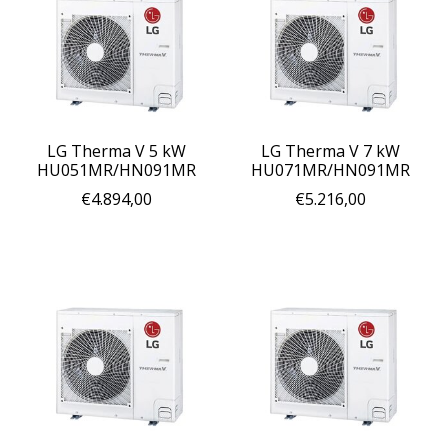
LG Therma V 5 kW
LG Therma V 7 kW
HU051MR/HN091MR
HU071MR/HN091MR
€4.894,00
€5.216,00