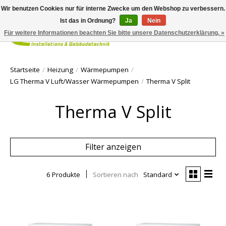
Wir benutzen Cookies nur für interne Zwecke um den Webshop zu verbessern.
Ist das in Ordnung?
Ja
Nein
Für weitere Informationen beachten Sie bitte unsere Datenschutzerklärung. »
Ihr Waren
Startseite
/
Heizung
/
Wärmepumpen
/
LG Therma V Luft/Wasser Wärmepumpen
/
Therma V Split
Therma V Split
Filter anzeigen
6 Produkte
Sortieren nach
Standard