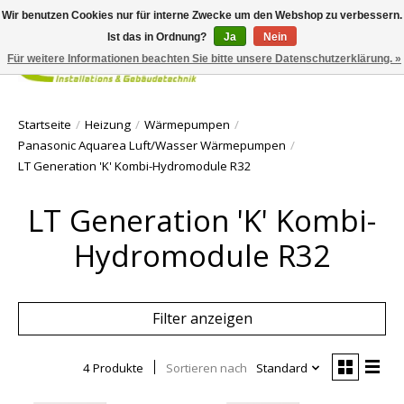
Wir benutzen Cookies nur für interne Zwecke um den Webshop zu verbessern.
Ist das in Ordnung?
Ja
Nein
Für weitere Informationen beachten Sie bitte unsere Datenschutzerklärung. »
Ihr Waren
Startseite
/
Heizung
/
Wärmepumpen
/
Panasonic Aquarea Luft/Wasser Wärmepumpen
/
LT Generation 'K' Kombi-Hydromodule R32
LT Generation 'K' Kombi-
Hydromodule R32
Filter anzeigen
4 Produkte
Sortieren nach
Standard