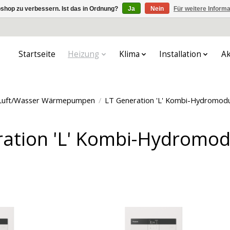
shop zu verbessern. Ist das in Ordnung?
Ja
Nein
Für weitere Inform
Startseite
Heizung
Klima
Installation
Ak
 Luft/Wasser Wärmepumpen
/
LT Generation 'L' Kombi-Hydromod
ration 'L' Kombi-Hydromod