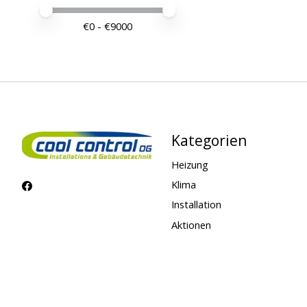
Preis – Mindestwert
Price maximum value
€
0
- €
9000
Kategorien
Heizung
Klima
Installation
Aktionen