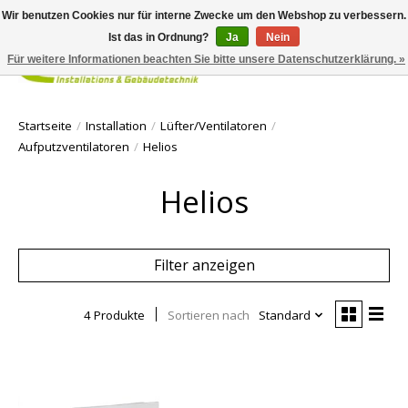
Wir benutzen Cookies nur für interne Zwecke um den Webshop zu verbessern.
Ist das in Ordnung?
Ja
Nein
Für weitere Informationen beachten Sie bitte unsere Datenschutzerklärung. »
Ihr Waren
Startseite
/
Installation
/
Lüfter/Ventilatoren
/
Aufputzventilatoren
/
Helios
Helios
Filter anzeigen
4 Produkte
Sortieren nach
Standard