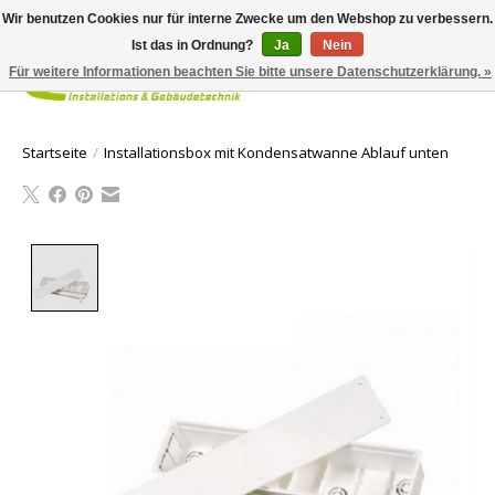
Wir benutzen Cookies nur für interne Zwecke um den Webshop zu verbessern.
Ist das in Ordnung?
Ja
Nein
Für weitere Informationen beachten Sie bitte unsere Datenschutzerklärung. »
Ihr Waren
Startseite
/
Installationsbox mit Kondensatwanne Ablauf unten
Product image slideshow Items