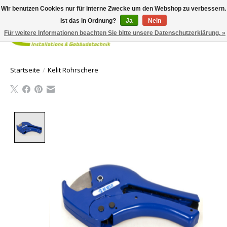
Wir benutzen Cookies nur für interne Zwecke um den Webshop zu verbessern.
Ist das in Ordnung?
Ja
Nein
Für weitere Informationen beachten Sie bitte unsere Datenschutzerklärung. »
Ihr Waren
Startseite
/
Kelit Rohrschere
Product image slideshow Items