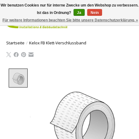
Wir benutzen Cookies nur für interne Zwecke um den Webshop zu verbessern.
Ist das in Ordnung?
Ja
Nein
Für weitere Informationen beachten Sie bitte unsere Datenschutzerklärung. »
Ihr Waren
Startseite
/
Kelox FB Klett-Verschlussband
Product image slideshow Items