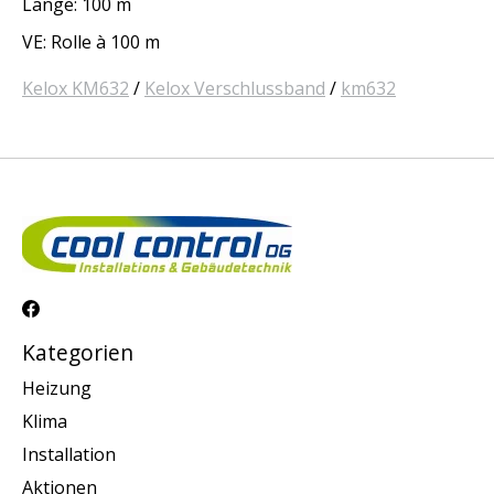
Länge: 100 m
VE: Rolle à 100 m
Kelox KM632
/
Kelox Verschlussband
/
km632
Kategorien
Heizung
Klima
Installation
Aktionen