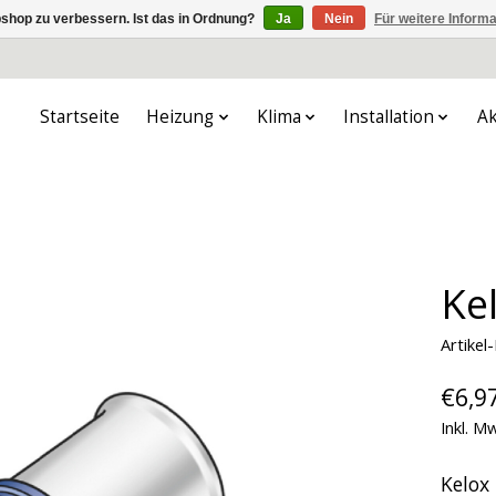
shop zu verbessern. Ist das in Ordnung?
Ja
Nein
Für weitere Inform
Startseite
Heizung
Klima
Installation
Ak
Ke
Artike
€6,9
Inkl. M
Kelox