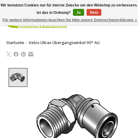
Wir benutzen Cookies nur für interne Zwecke um den Webshop zu verbessern.
Ist das in Ordnung?
Ja
Nein
Für weitere Informationen beachten Sie bitte unsere Datenschutzerklärung. »
Ihr Waren
Startseite
/
Kelox Ultrax Übergangswinkel 90° AG
Product image slideshow Items