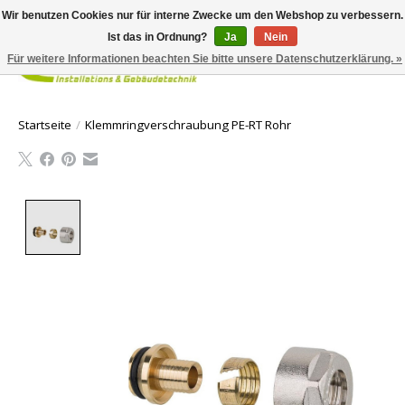
Wir benutzen Cookies nur für interne Zwecke um den Webshop zu verbessern.
Ist das in Ordnung?
Ja
Nein
Für weitere Informationen beachten Sie bitte unsere Datenschutzerklärung. »
Ihr Waren
Startseite
/
Klemmringverschraubung PE-RT Rohr
Product image slideshow Items