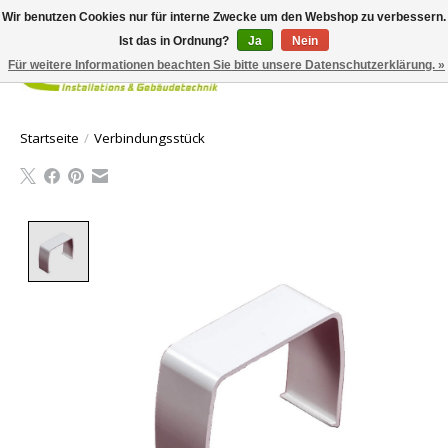
Wir benutzen Cookies nur für interne Zwecke um den Webshop zu verbessern.
Ist das in Ordnung?
Ja
Nein
Für weitere Informationen beachten Sie bitte unsere Datenschutzerklärung. »
Ihr Waren
Startseite
/
Verbindungsstück
Product image slideshow Items