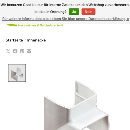
Wir benutzen Cookies nur für interne Zwecke um den Webshop zu verbessern.
Ist das in Ordnung?
Ja
Nein
Für weitere Informationen beachten Sie bitte unsere Datenschutzerklärung. »
Ihr Waren
Startseite
/
Innenecke
Product image slideshow Items