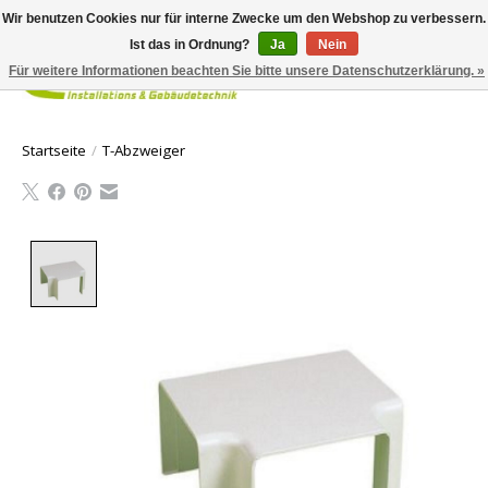
Wir benutzen Cookies nur für interne Zwecke um den Webshop zu verbessern.
Ist das in Ordnung?
Ja
Nein
Für weitere Informationen beachten Sie bitte unsere Datenschutzerklärung. »
Ihr Waren
Startseite
/
T-Abzweiger
Product image slideshow Items