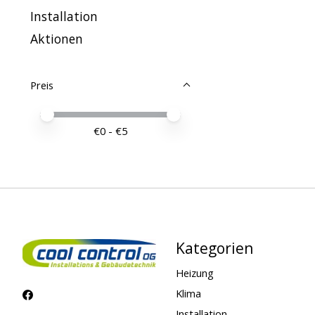
Installation
Aktionen
Preis
Preis – Mindestwert
Price maximum value
€
0
- €
5
Kategorien
Heizung
Klima
Installation