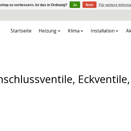
shop zu verbessern. Ist das in Ordnung?
Ja
Nein
Für weitere Inform
Startseite
Heizung
Klima
Installation
Ak
schlussventile, Eckventile