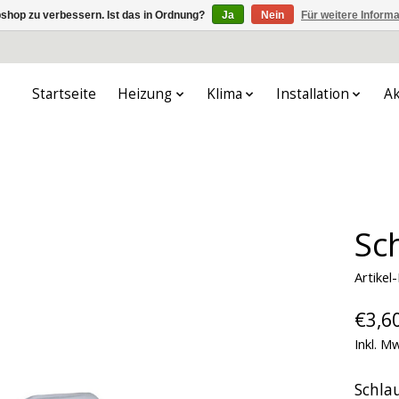
shop zu verbessern. Ist das in Ordnung?
Ja
Nein
Für weitere Inform
Startseite
Heizung
Klima
Installation
Ak
Sch
Artike
€3,6
Inkl. M
Schlau