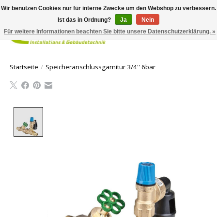
Wir benutzen Cookies nur für interne Zwecke um den Webshop zu verbessern.
Ist das in Ordnung?
Ja
Nein
Für weitere Informationen beachten Sie bitte unsere Datenschutzerklärung. »
Ihr Waren
Startseite
/
Speicheranschlussgarnitur 3/4'' 6bar
Product image slideshow Items