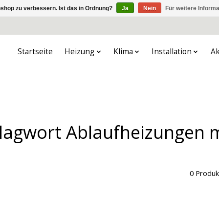
shop zu verbessern. Ist das in Ordnung?
Ja
Nein
Für weitere Inform
Startseite
Heizung
Klima
Installation
Ak
chlagwort Ablaufheizungen 
0 Produk