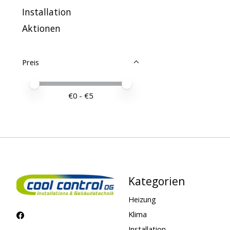
Installation
Aktionen
Preis
Preis – Mindestwert
Price maximum value
€
0
- €
5
Kategorien
Heizung
Klima
Installation