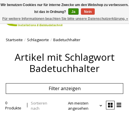
Wir benutzen Cookies nur für interne Zwecke um den Webshop zu verbessern.
Ist das in Ordnung?
Ja
Nein
Für weitere Informationen beachten Sie bitte unsere Datenschutzerklärung. »
Ihr Waren
Startseite
/
Schlagworte
/
Badetuchhalter
Artikel mit Schlagwort
Badetuchhalter
Filter anzeigen
0
Sortieren
Am meisten
Produkte
nach
angesehen