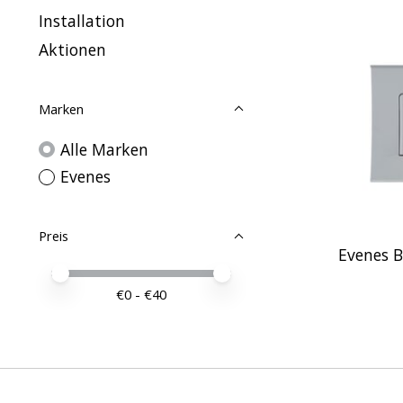
Installation
Aktionen
Marken
Alle Marken
Evenes
Preis
Evenes B
Preis – Mindestwert
Price maximum value
€
0
- €
40