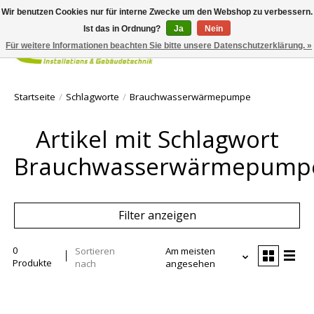
Wir benutzen Cookies nur für interne Zwecke um den Webshop zu verbessern.
Ist das in Ordnung?
Ja
Nein
Für weitere Informationen beachten Sie bitte unsere Datenschutzerklärung. »
Ihr Waren
Startseite
/
Schlagworte
/
Brauchwasserwärmepumpe
Artikel mit Schlagwort
Brauchwasserwärmepump
Filter anzeigen
0
Sortieren
Am meisten
Produkte
nach
angesehen