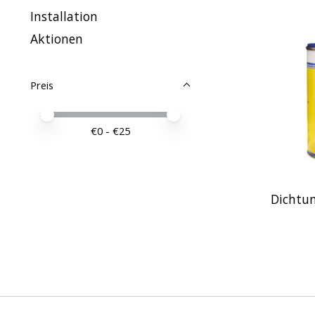
Installation
Aktionen
Preis
Preis – Mindestwert
Price maximum value
€
0
- €
25
Dichtun