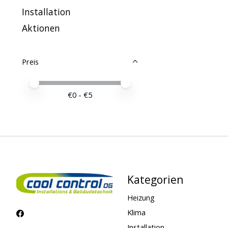
Installation
Aktionen
Preis
Preis – Mindestwert
Price maximum value
€
0
- €
5
Kategorien
Heizung
Klima
Installation