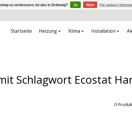
shop zu verbessern. Ist das in Ordnung?
Ja
Nein
Für weitere Inform
Startseite
Heizung
Klima
Installation
Ak
 mit Schlagwort Ecostat H
0 Produk