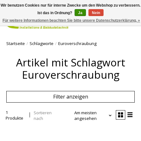
Wir benutzen Cookies nur für interne Zwecke um den Webshop zu verbessern.
Ist das in Ordnung?
Ja
Nein
Für weitere Informationen beachten Sie bitte unsere Datenschutzerklärung. »
Ihr Waren
Startseite
/
Schlagworte
/
Euroverschraubung
Artikel mit Schlagwort
Euroverschraubung
Filter anzeigen
1
Sortieren
Am meisten
Produkte
nach
angesehen