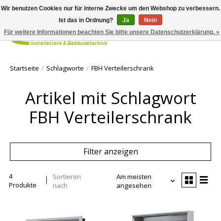
Wir benutzen Cookies nur für interne Zwecke um den Webshop zu verbessern.
Ist das in Ordnung?
Ja
Nein
Für weitere Informationen beachten Sie bitte unsere Datenschutzerklärung. »
Ihr Waren
Startseite
/
Schlagworte
/
FBH Verteilerschrank
Artikel mit Schlagwort
FBH Verteilerschrank
Filter anzeigen
4
Sortieren
Am meisten
Produkte
nach
angesehen