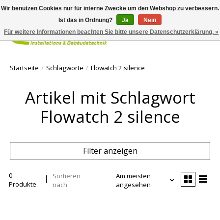
Wir benutzen Cookies nur für interne Zwecke um den Webshop zu verbessern.
Ist das in Ordnung?
Ja
Nein
Für weitere Informationen beachten Sie bitte unsere Datenschutzerklärung. »
Ihr Waren
Startseite
/
Schlagworte
/
Flowatch 2 silence
Artikel mit Schlagwort
Flowatch 2 silence
Filter anzeigen
0
Sortieren
Am meisten
Produkte
nach
angesehen