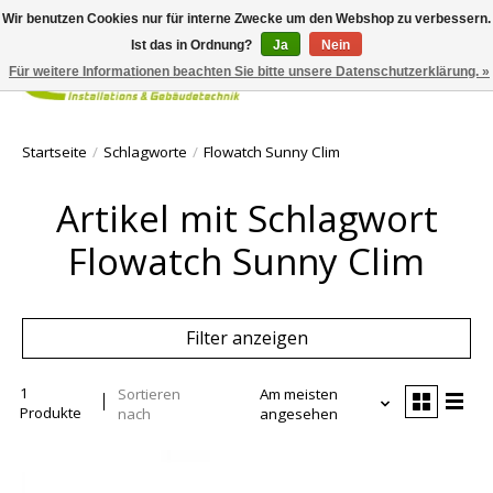
Wir benutzen Cookies nur für interne Zwecke um den Webshop zu verbessern.
Ist das in Ordnung?
Ja
Nein
Für weitere Informationen beachten Sie bitte unsere Datenschutzerklärung. »
Ihr Waren
Startseite
/
Schlagworte
/
Flowatch Sunny Clim
Artikel mit Schlagwort
Flowatch Sunny Clim
Filter anzeigen
1
Sortieren
Am meisten
Produkte
nach
angesehen