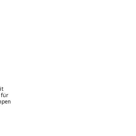
it
für
mpen