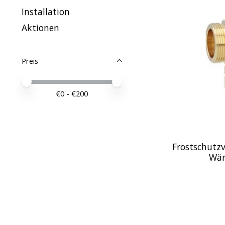
Installation
Aktionen
Preis
Preis – Mindestwert
Price maximum value
€
0
- €
200
Frostschutzv
Wä