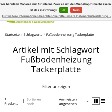
Wir benutzen Cookies nur für interne Zwecke um den Webshop zu verbessern.
Ist das in Ordnung?
Ja
Nein
Für weitere Informationen beachten Sie bitte unsere Datenschutzerklärung. »
Ihr Waren
Startseite
/
Schlagworte
/
Fußbodenheizung Tackerplatte
Artikel mit Schlagwort
Fußbodenheizung
Tackerplatte
Filter anzeigen
1
Sortieren
Am meisten
Produkte
nach
angesehen